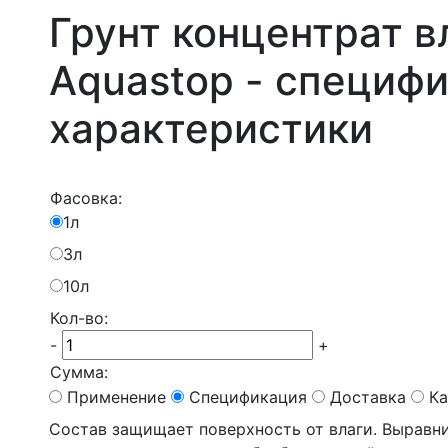
Грунт концентрат в
Aquastop - специфи
характеристики
Фасовка:
1л
3л
10л
Кол-во:
-
+
Сумма:
Применение
Спецификация
Доставка
Ка
Состав защищает поверхность от влаги. Выравн