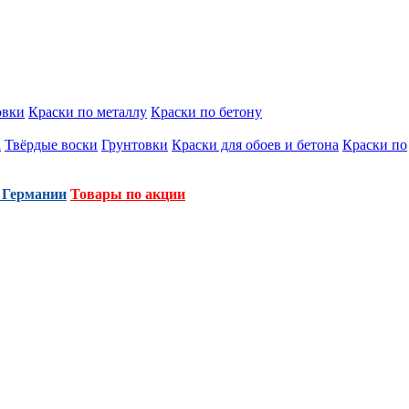
овки
Краски по металлу
Краски по бетону
а
Твёрдые воски
Грунтовки
Краски для обоев и бетона
Краски по
 Германии
Товары по акции