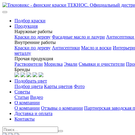
Подбор краски
Продукция
Наружные работы
Краски по дереву
Фасадные масло и лазури
Антисептики 
Внутренние работы
Краски по дереву
Антисептики
Масло и воски
Интерьерн
металлу
Прочая продукция
Растворители
Морилка
Эмали
Смывки и очистители
Про
Бренды
Подобрать цвет
Подбор цвета
Карты цветов
Фото
Советы
Статьи
Видео
О компании
О компании
Отзывы о компании
Партнерская заводская 
Доставка и оплата
Контакты