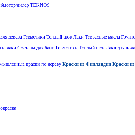
для дерева
Герметики Теплый шов
Лаки
Террасные масла
Грунт
ые лаки
Составы для бани
Герметики Теплый шов
Лаки для пол
мышленные краски по дереву
Краски из Финляндии
Краски из
покраска