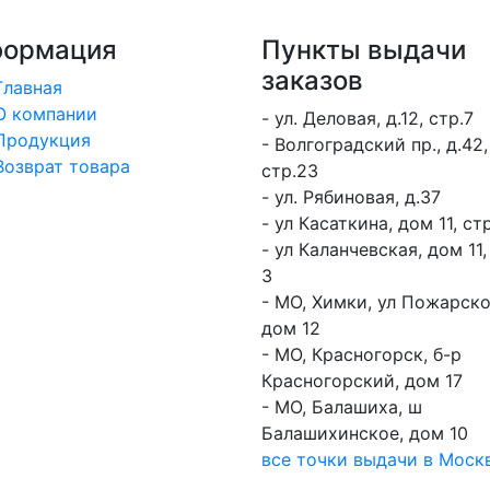
ормация
Пункты выдачи
заказов
Главная
О компании
- ул. Деловая, д.12, стр.7
Продукция
- Волгоградский пр., д.42,
Возврат товара
стр.23
- ул. Рябиновая, д.37
- ул Касаткина, дом 11, стр
- ул Каланчевская, дом 11,
3
- МО, Химки, ул Пожарско
дом 12
- МО, Красногорск, б-р
Красногорский, дом 17
- МО, Балашиха, ш
Балашихинское, дом 10
все точки выдачи в Моск